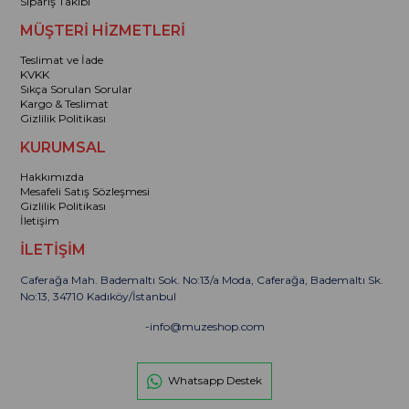
Sipariş Takibi
MÜŞTERİ HİZMETLERİ
Teslimat ve İade
KVKK
Sıkça Sorulan Sorular
Kargo & Teslimat
Gizlilik Politikası
KURUMSAL
Hakkımızda
Mesafeli Satış Sözleşmesi
Gizlilik Politikası
İletişim
İLETİŞİM
Caferağa Mah. Bademaltı Sok. No:13/a Moda, Caferağa, Bademaltı Sk.
No:13, 34710 Kadıköy/İstanbul
-
info@muzeshop.com
Whatsapp Destek