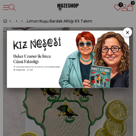
0
0
Limon Kuşu Bardak Altlığı 6'lı Takım
‹
×
›