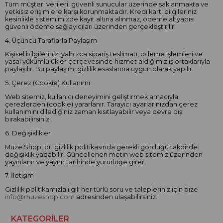
Tüm müşteri verileri, güvenli sunucular üzerinde saklanmakta ve
yetkisiz erişimlere karşı korunmaktadır. Kredi kartı bilgileriniz
kesinlikle sistemimizde kayıt altına alınmaz, ödeme altyapısı
güvenli ödeme sağlayıcıları üzerinden gerçekleştirilir.
4. Üçüncü Taraflarla Paylaşım
Kişisel bilgileriniz, yalnızca sipariş teslimatı, ödeme işlemleri ve
yasal yükümlülükler çerçevesinde hizmet aldığımız iş ortaklarıyla
paylaşılır. Bu paylaşım, gizlilik esaslarına uygun olarak yapılır.
5. Çerez (Cookie) Kullanımı
Web sitemiz, kullanıcı deneyimini geliştirmek amacıyla
çerezlerden (cookie) yararlanır. Tarayıcı ayarlarınızdan çerez
kullanımını dilediğiniz zaman kısıtlayabilir veya devre dışı
bırakabilirsiniz.
6. Değişiklikler
Muze Shop, bu gizlilik politikasında gerekli gördüğü takdirde
değişiklik yapabilir. Güncellenen metin web sitemiz üzerinden
yayınlanır ve yayım tarihinde yürürlüğe girer.
7. İletişim
Gizlilik politikamızla ilgili her türlü soru ve talepleriniz için bize
info@muzeshop.com
adresinden ulaşabilirsiniz.
KATEGORİLER