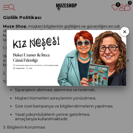
0
0
Gizlilik Politikası
Muze Shop
, müşteri bilgilerinin gizliliğini ve güvenliğini en üst
×
düzeyde korumayı ilke edinmiştir. Bu politika, web sitemizi
kullanan tüm ziyaretçilerin ve müşterilerimizin gizliliğini nasıl
sağladığımızı açıklamaktadır.
1. Kişisel Bilgilerin Toplanması
Web sitemizi ziyaret ettiğinizde ya da sipariş verdiğinizde, adınız,
e-posta adresiniz, teslimat adresiniz, telefon numaranız ve ödeme
bilgileriniz gibi bazı kişisel verileriniz tarafımızca toplanabilir.
2. Bilgilerin Kullanım Amacı
Toplanan kişisel verileriniz;
Siparişlerin alınması, işlenmesi ve teslimatı,
Müşteri hizmetleri süreçlerinin yürütülmesi,
Size özel kampanya ve bilgilendirmelerin yapılması,
Yasal yükümlülüklerin yerine getirilmesi,
amaçlarıyla kullanılmaktadır.
3. Bilgilerin Korunması