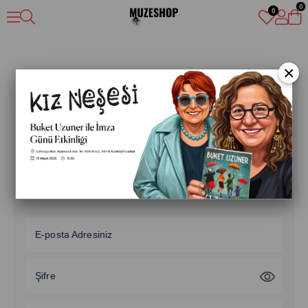
0
0
×
Yeni Üyelik
Adınız
Soyadınız
E-posta Adresiniz
Şifre