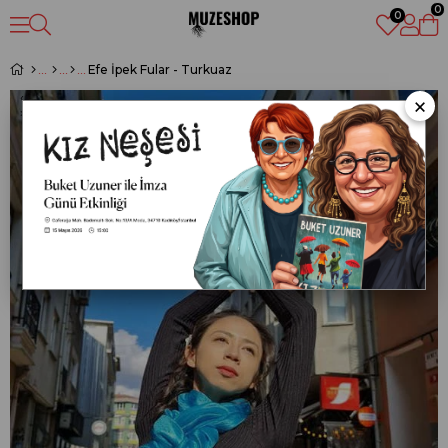
0
0
Efe İpek Fular - Turkuaz
‹
×
›